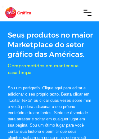
Seus produtos no maior
Marketplace do setor
gráfico das Américas.
Comprometidos em manter sua
casa limpa
Sou um parágrafo. Clique aqui para editar e
adicionar o seu próprio texto. Basta clicar em
"Editar Texto" ou clicar duas vezes sobre mim
e você poderá adicionar o seu próprio
conteúdo e trocar fontes. Sinta-se à vontade
para arrastar e soltar em qualquer lugar em
sua página. Sou um ótimo lugar para você
contar sua história e permitir que seus
clientes saibam um pouco mais sobre você.