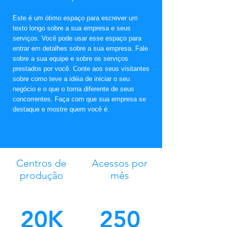
Este é um ótimo espaço para escrever um
texto longo sobre a sua empresa e seus
serviços. Você pode usar esse espaço para
entrar em detalhes sobre a sua empresa. Fale
sobre a sua equipe e sobre os serviços
prestados por você. Conte aos seus visitantes
sobre como teve a idéia de iniciar o seu
negócio e o que o torna diferente de seus
concorrentes. Faça com que sua empresa se
destaque e mostre quem você é.
64
100K
Centros de
Acessos por
produção
mês
20K
250