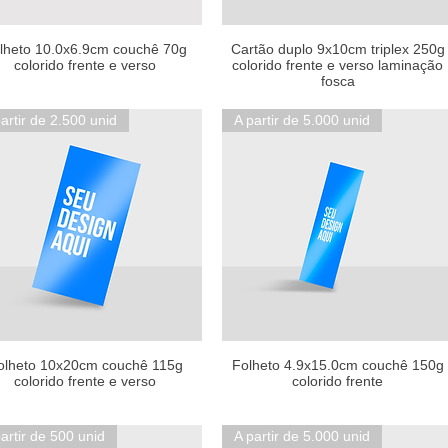
lheto 10.0x6.9cm couchê 70g
Cartão duplo 9x10cm triplex 250g
colorido frente e verso
colorido frente e verso laminação
fosca
artir de 2.500 unid
A partir de 5.000 unid
olheto 10x20cm couchê 115g
Folheto 4.9x15.0cm couchê 150g
colorido frente e verso
colorido frente
artir de 500 unid
A partir de 5.000 unid