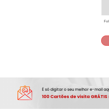
Fo
É só digitar o seu melhor e-mail a
100 Cartões de visita GRÁTIS