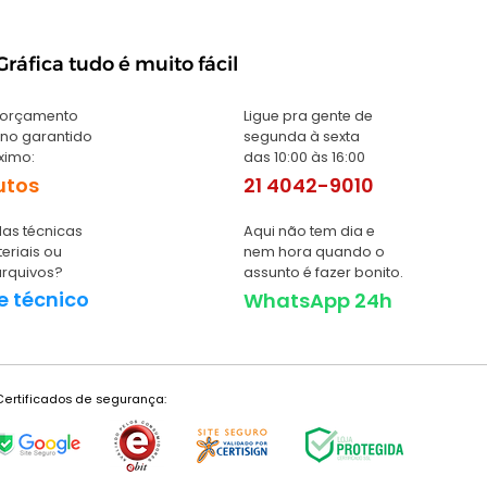
ráfica tudo é muito fácil
 orçamento
Ligue pra gente de
no garantido
segunda à sexta
ximo:
das 10:00 às 16:00
utos
21 4042-9010
as técnicas
Aqui não tem dia e
eriais ou
nem hora quando o
arquivos?
assunto é fazer bonito.
e técnico
WhatsApp 24h
Certificados de segurança: