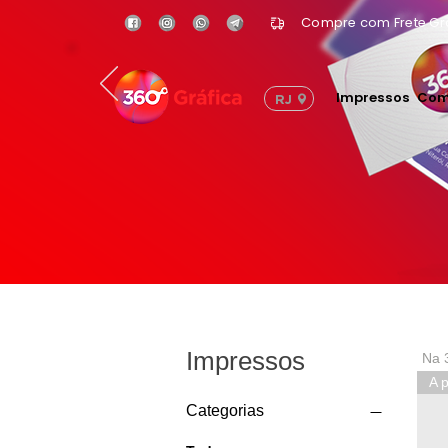
Compre com Frete Grá
Impressos
Com
RJ
Impressos
Na 
A p
Categorias