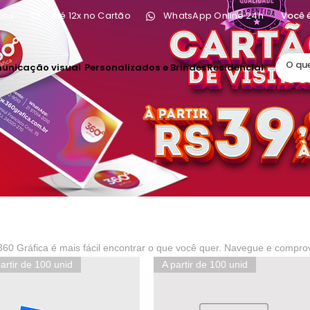
Até 12x no Cartão
tis
WhatsApp Online 24h
unicação visual
Personalizados e Brindes
Residencial
360 Gráfica é mais fácil encontrar o que você quer. Navegue e compro
artir de 100 unid
A partir de 100 unid