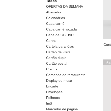
Todos
OFERTAS DA SEMANA
Abanador
Calendários
Capa carnê
Capa carnê vazada
Capa de CD/DVD
Cartaz
Cart
Cartela para jóias
Cartão de visita
Cartão duplo
A p
Cartão postal
Crachá
Comanda de restaurante
Display de mesa
Encarte
Envelopes
Folhetos
Imã
Marcador de página