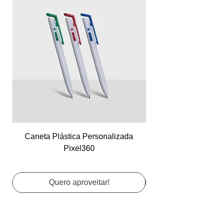
Caneta Plástica Personalizada
Cartão de Visita Co
Pixel360
Quero aproveitar!