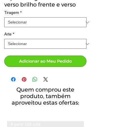
verso brilho frente e verso
Tiragem
*
Arte
*
Adicionar ao Meu Pedido
Quem comprou este
produto, também
aproveitou estas ofertas:
À partir 100 unid
A partir de 100 unid