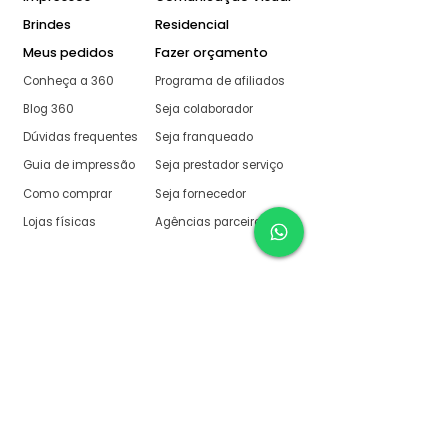
Brindes
Residencial
Meus pedidos
Fazer orçamento
Conheça a 360
Programa de afiliados
Blog 360
Seja colaborador
Dúvidas frequentes
Seja franqueado
Guia de impressão
Seja prestador serviço
Como comprar
Seja fornecedor
Lojas físicas
Agências parceiras
Aqui na 360 Gráfica
tudo é muito fácil
O melhor orçamento com
retorno garantido de no
máximo:
10 minutos