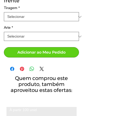
frente
Tiragem
*
Arte
*
Adicionar ao Meu Pedido
Quem comprou este
produto, também
aproveitou estas ofertas:
À partir 100 unid
A partir de 100 unid