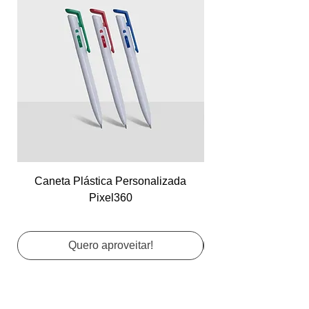
Caneta Plástica Personalizada
Cartão de Visita Co
Pixel360
Quero aproveitar!