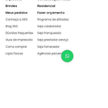
Brindes
Residencial
Meus pedidos
Fazer orçamento
Conheça a 360
Programa de afiliados
Blog 360
Seja colaborador
Dúvidas frequentes
Seja franqueado
Guia de impressão
Seja prestador serviço
Como comprar
Seja fornecedor
Lojas físicas
Agências parceiras
Aqui na 360 Gráfica
tudo é muito fácil
O melhor orçamento com
retorno garantido de no
máximo:
10 minutos