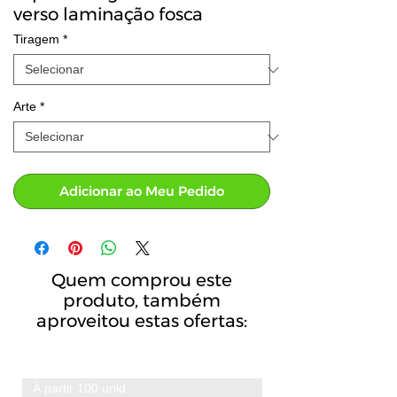
verso laminação fosca
Tiragem
*
Arte
*
Adicionar ao Meu Pedido
Quem comprou este
produto, também
aproveitou estas ofertas:
À partir 100 unid
A partir de 100 unid