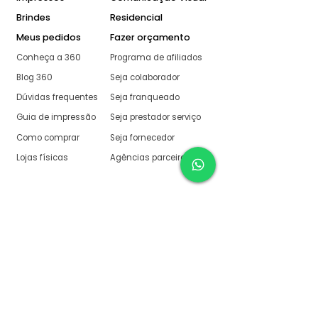
Brindes
Residencial
Meus pedidos
Fazer orçamento
Conheça a 360
Programa de afiliados
Blog 360
Seja colaborador
Dúvidas frequentes
Seja franqueado
Guia de impressão
Seja prestador serviço
Como comprar
Seja fornecedor
Lojas físicas
Agências parceiras
Aqui na 360 Gráfica
tudo é muito fácil
O melhor orçamento com
retorno garantido de no
máximo:
10 minutos