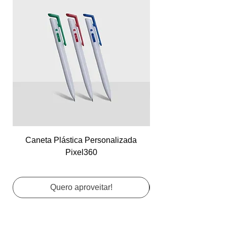
Caneta Plástica Personalizada
Cartão de Visita Co
Pixel360
Quero aproveitar!