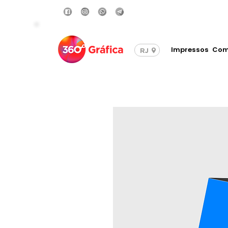
Compre com Frete Grá
Impressos
Com
RJ