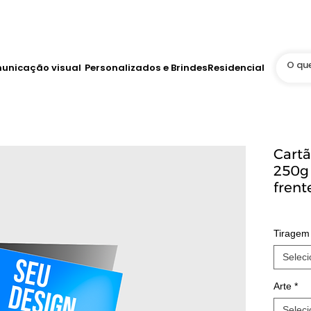
Até 12x no Cartão
tis
WhatsApp Online 24h
unicação visual
Personalizados e Brindes
Residencial
Cartã
250g 
frent
Tiragem
Seleci
Arte
*
Seleci