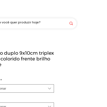
Você é bem-vindo(a) aqui! LOGIN/CADASTRO
o duplo 9x10cm triplex
colorido frente brilho
e
*
onar
onar