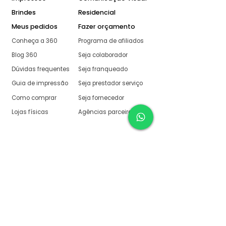
Brindes
Residencial
Meus pedidos
Fazer orçamento
Conheça a 360
Programa de afiliados
Blog 360
Seja colaborador
Dúvidas frequentes
Seja franqueado
Guia de impressão
Seja prestador serviço
Como comprar
Seja fornecedor
Lojas físicas
Agências parceiras
Aqui na 360 Gráfica
tudo é muito fácil
O melhor orçamento com
retorno garantido de no
máximo:
10 minutos