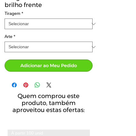
brilho frente
Tiragem
*
Arte
*
Adicionar ao Meu Pedido
Quem comprou este
produto, também
aproveitou estas ofertas:
À partir 100 unid
A partir de 100 unid