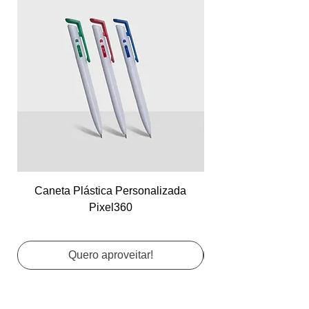
Caneta Plástica Personalizada
Cartão de Visita Co
Pixel360
Quero aproveitar!