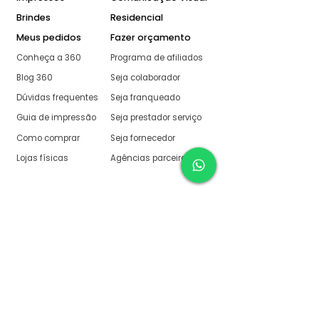
Brindes
Residencial
Meus pedidos
Fazer orçamento
Conheça a 360
Programa de afiliados
Blog 360
Seja colaborador
Dúvidas frequentes
Seja franqueado
Guia de impressão
Seja prestador serviço
Como comprar
Seja fornecedor
Lojas físicas
Agências parceiras
Aqui na 360 Gráfica
tudo é muito fácil
O melhor orçamento com
retorno garantido de no
máximo:
10 minutos