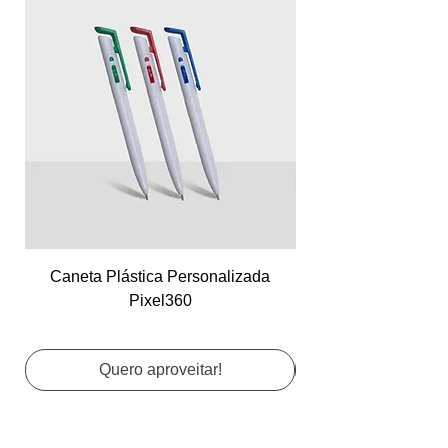
Caneta Plástica Personalizada
Cartão de Visita Co
Pixel360
Quero aproveitar!