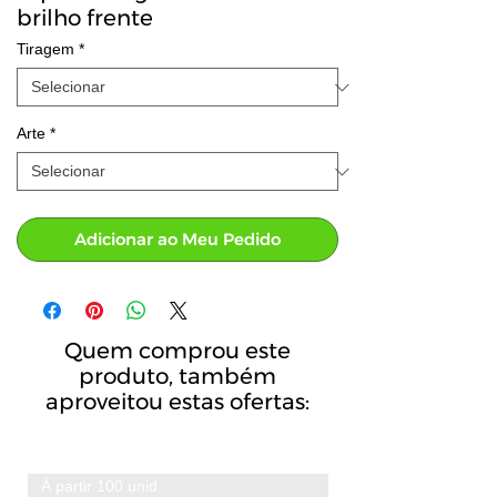
brilho frente
Tiragem
*
Arte
*
Adicionar ao Meu Pedido
Quem comprou este
produto, também
aproveitou estas ofertas:
À partir 100 unid
A partir de 100 unid