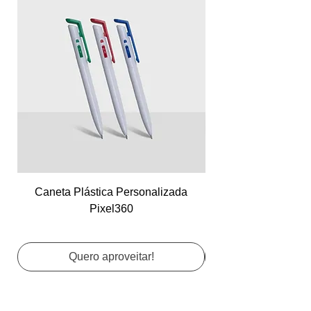
Caneta Plástica Personalizada
Cartão de Visita Co
Pixel360
Quero aproveitar!