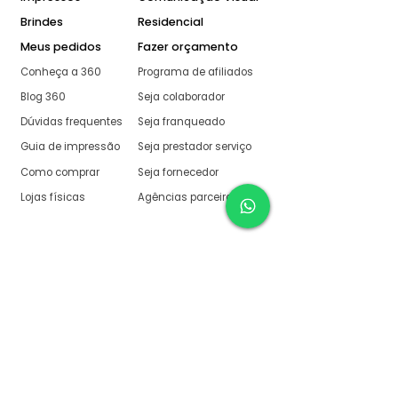
Brindes
Residencial
Meus pedidos
Fazer orçamento
Conheça a 360
Programa de afiliados
Blog 360
Seja colaborador
Dúvidas frequentes
Seja franqueado
Guia de impressão
Seja prestador serviço
Como comprar
Seja fornecedor
Lojas físicas
Agências parceiras
Aqui na 360 Gráfica
tudo é muito fácil
O melhor orçamento com
retorno garantido de no
máximo:
10 minutos