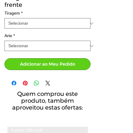
frente
Tiragem
*
Arte
*
Adicionar ao Meu Pedido
Quem comprou este
produto, também
aproveitou estas ofertas:
À partir 100 unid
A partir de 100 unid