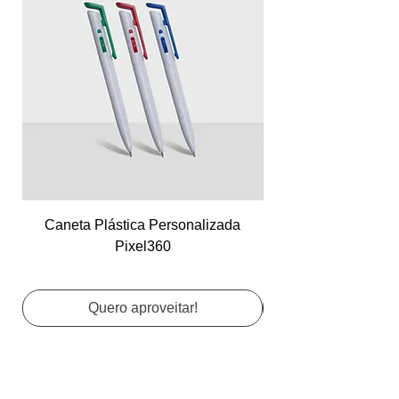
Caneta Plástica Personalizada
Cartão de Visita Co
Pixel360
Quero aproveitar!