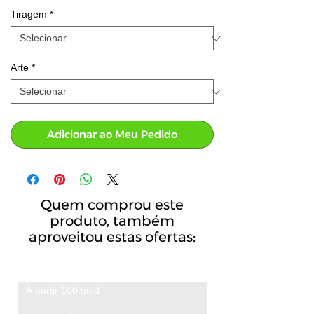
Tiragem
*
Arte
*
Adicionar ao Meu Pedido
Quem comprou este
produto, também
aproveitou estas ofertas:
À partir 100 unid
A partir de 100 unid