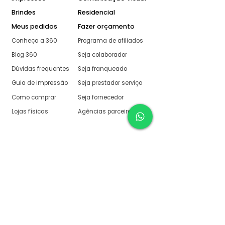
Brindes
Residencial
Meus pedidos
Fazer orçamento
Conheça a 360
Programa de afiliados
Blog 360
Seja colaborador
Dúvidas frequentes
Seja franqueado
Guia de impressão
Seja prestador serviço
Como comprar
Seja fornecedor
Lojas físicas
Agências parceiras
Aqui na 360 Gráfica
tudo é muito fácil
O melhor orçamento com
retorno garantido de no
máximo:
10 minutos