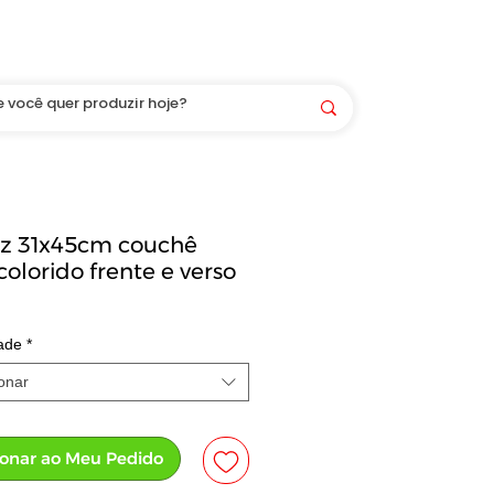
Você é bem-vindo(a) aqui! LOGIN/CADASTRO
az 31x45cm couchê
colorido frente e verso
ade
*
onar
ionar ao Meu Pedido