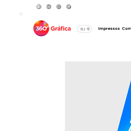
Compre com Frete Grá
Impressos
Com
RJ