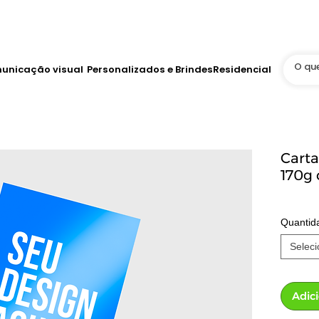
Até 12x no Cartão
tis
WhatsApp Online 24h
unicação visual
Personalizados e Brindes
Residencial
Cart
170g 
Quantid
Seleci
Adic