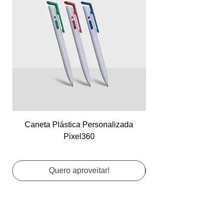
Caneta Plástica Personalizada
Cartão de Visita Co
Pixel360
Quero aproveitar!