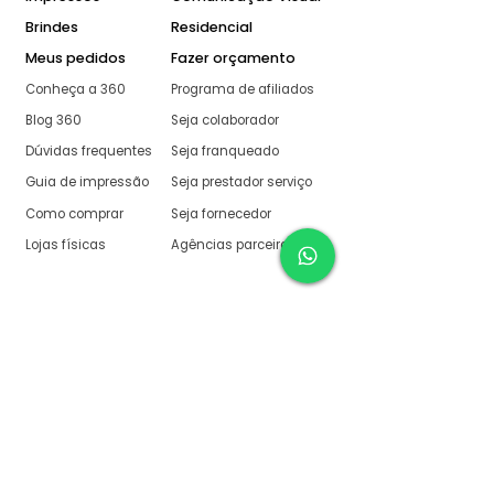
Brindes
Residencial
Meus pedidos
Fazer orçamento
Conheça a 360
Programa de afiliados
Blog 360
Seja colaborador
Dúvidas frequentes
Seja franqueado
Guia de impressão
Seja prestador serviço
Como comprar
Seja fornecedor
Lojas físicas
Agências parceiras
Aqui na 360 Gráfica
tudo é muito fácil
O melhor orçamento com
retorno garantido de no
máximo:
10 minutos