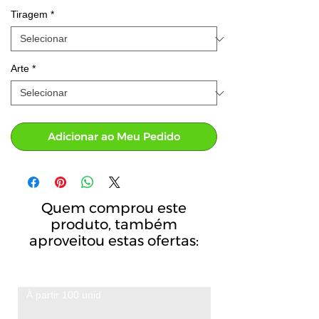
Tiragem
*
Arte
*
Adicionar ao Meu Pedido
Quem comprou este
produto, também
aproveitou estas ofertas:
À partir 100 unid
A partir de 100 unid