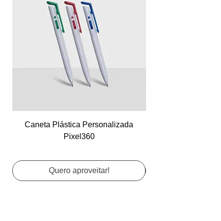
Caneta Plástica Personalizada
Cartão de Visita Co
Pixel360
Quero aproveitar!