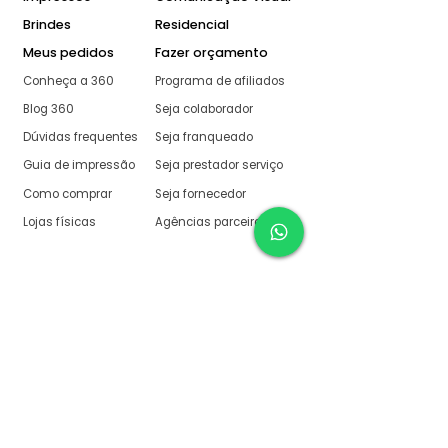
Brindes
Residencial
Meus pedidos
Fazer orçamento
Conheça a 360
Programa de afiliados
Blog 360
Seja colaborador
Dúvidas frequentes
Seja franqueado
Guia de impressão
Seja prestador serviço
Como comprar
Seja fornecedor
Lojas físicas
Agências parceiras
Aqui na 360 Gráfica
tudo é muito fácil
O melhor orçamento com
retorno garantido de no
máximo:
10 minutos