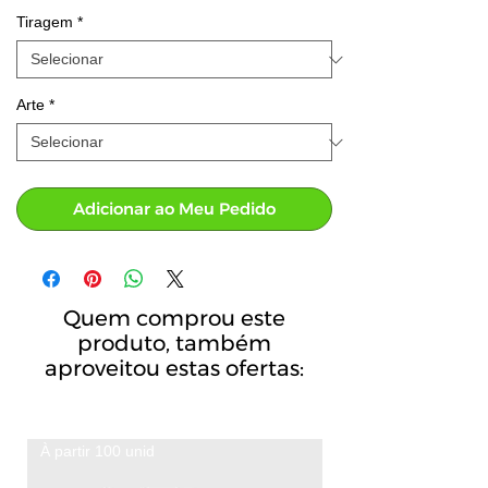
Tiragem
*
Arte
*
Adicionar ao Meu Pedido
Quem comprou este
produto, também
aproveitou estas ofertas:
À partir 100 unid
A partir de 100 unid