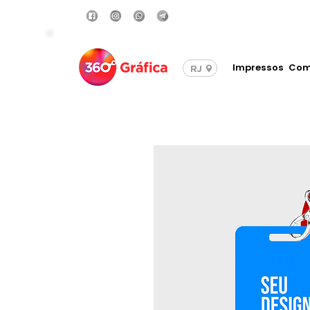
Compre com Frete Grá
Impressos
Com
RJ