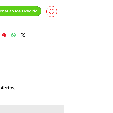
ionar ao Meu Pedido
fertas:
A partir de 100 unid