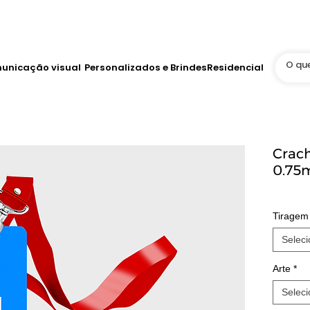
Até 12x no Cartão
tis
WhatsApp Online 24h
unicação visual
Personalizados e Brindes
Residencial
Crac
0.75m
Tiragem
Seleci
Arte
*
Seleci