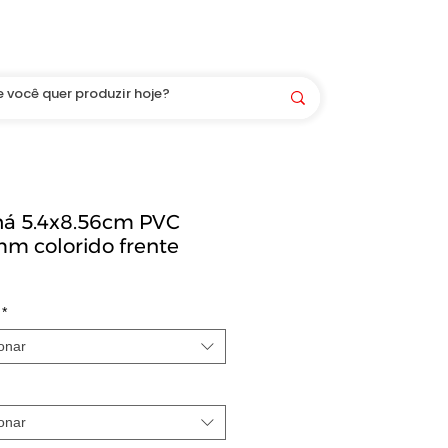
Você é bem-vindo(a) aqui! LOGIN/CADASTRO
há 5.4x8.56cm PVC
m colorido frente
*
onar
onar