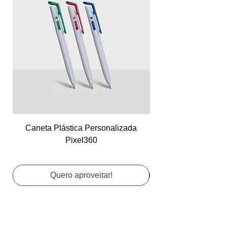
Caneta Plástica Personalizada
Cartão de Visita Co
Pixel360
Quero aproveitar!