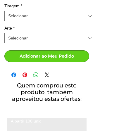
Tiragem
*
Arte
*
Adicionar ao Meu Pedido
Quem comprou este
produto, também
aproveitou estas ofertas:
À partir 100 unid
A partir de 100 unid