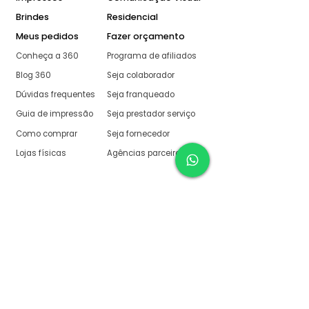
Brindes
Residencial
Meus pedidos
Fazer orçamento
Conheça a 360
Programa de afiliados
Blog 360
Seja colaborador
Dúvidas frequentes
Seja franqueado
Guia de impressão
Seja prestador serviço
Como comprar
Seja fornecedor
Lojas físicas
Agências parceiras
Aqui na 360 Gráfica
tudo é muito fácil
O melhor orçamento com
retorno garantido de no
máximo:
10 minutos