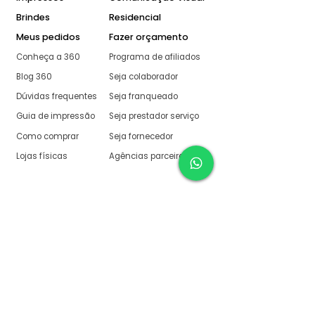
Brindes
Residencial
Meus pedidos
Fazer orçamento
Conheça a 360
Programa de afiliados
Blog 360
Seja colaborador
Dúvidas frequentes
Seja franqueado
Guia de impressão
Seja prestador serviço
Como comprar
Seja fornecedor
Lojas físicas
Agências parceiras
Aqui na 360 Gráfica
tudo é muito fácil
O melhor orçamento com
retorno garantido de no
máximo:
10 minutos