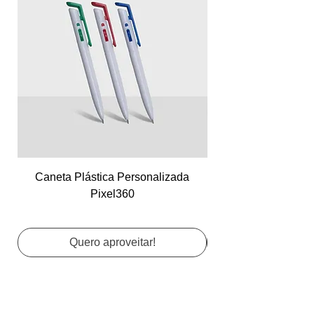
Caneta Plástica Personalizada
Cartão de Visita Co
Pixel360
Quero aproveitar!