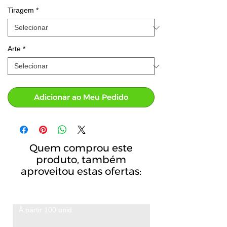
Tiragem
*
Arte
*
Adicionar ao Meu Pedido
Quem comprou este
produto, também
aproveitou estas ofertas:
À partir 100 unid
A partir de 100 unid