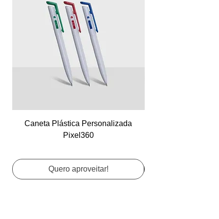
Caneta Plástica Personalizada
Cartão de Visita Co
Pixel360
Quero aproveitar!