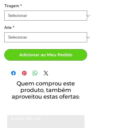
Tiragem
*
Arte
*
Adicionar ao Meu Pedido
Quem comprou este
produto, também
aproveitou estas ofertas:
À partir 100 unid
A partir de 100 unid