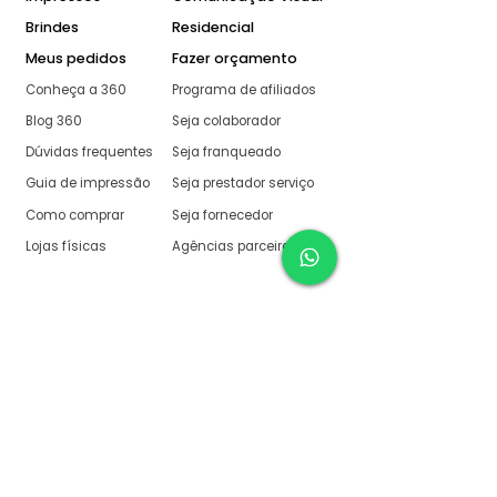
Brindes
Residencial
Meus pedidos
Fazer orçamento
Conheça a 360
Programa de afiliados
Blog 360
Seja colaborador
Dúvidas frequentes
Seja franqueado
Guia de impressão
Seja prestador serviço
Como comprar
Seja fornecedor
Lojas físicas
Agências parceiras
Aqui na 360 Gráfica
tudo é muito fácil
O melhor orçamento com
retorno garantido de no
máximo:
10 minutos