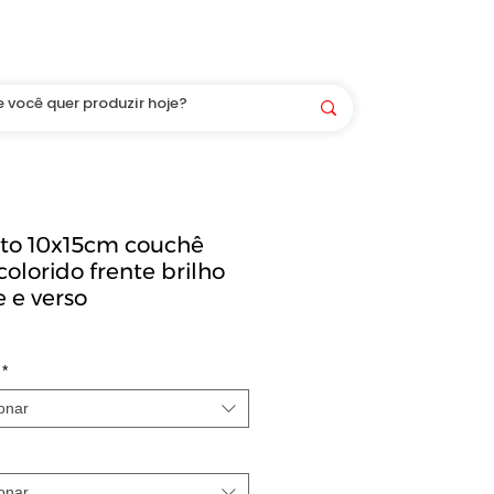
Você é bem-vindo(a) aqui! LOGIN/CADASTRO
eto 10x15cm couchê
colorido frente brilho
e e verso
*
onar
onar