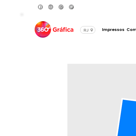
Compre com Frete Grá
Impressos
Com
RJ