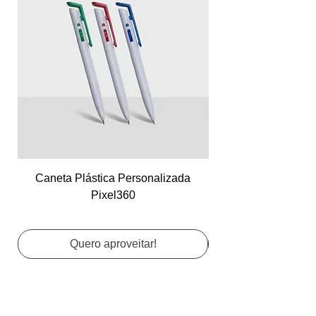
Caneta Plástica Personalizada
Cartão de Visita Co
Pixel360
Quero aproveitar!