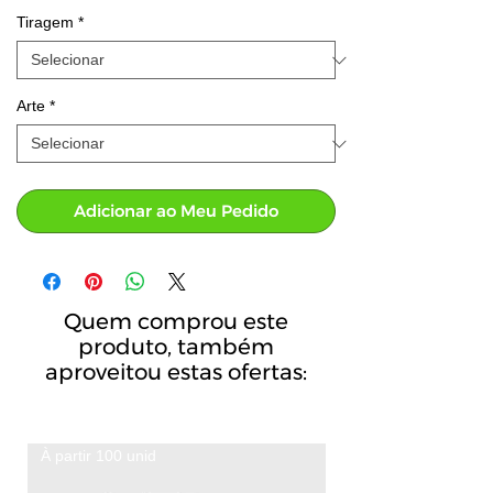
Tiragem
*
Arte
*
Adicionar ao Meu Pedido
Quem comprou este
produto, também
aproveitou estas ofertas:
À partir 100 unid
A partir de 100 unid