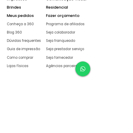
Brindes
Residencial
Meus pedidos
Fazer orçamento
Conheça a 360
Programa de afiliados
Blog 360
Seja colaborador
Dúvidas frequentes
Seja franqueado
Guia de impressão
Seja prestador serviço
Como comprar
Seja fornecedor
Lojas físicas
Agências parceiras
Aqui na 360 Gráfica
tudo é muito fácil
O melhor orçamento com
retorno garantido de no
máximo:
10 minutos