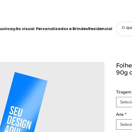
Até 12x no Cartão
tis
WhatsApp Online 24h
unicação visual
Personalizados e Brindes
Residencial
Folh
90g c
Tiragem
Seleci
Arte
*
Seleci