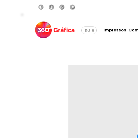
Compre com Frete Grá
Impressos
Com
RJ