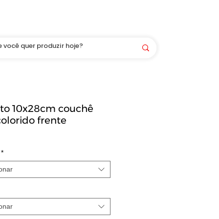
Você é bem-vindo(a) aqui! LOGIN/CADASTRO
eto 10x28cm couchê
olorido frente
*
onar
onar