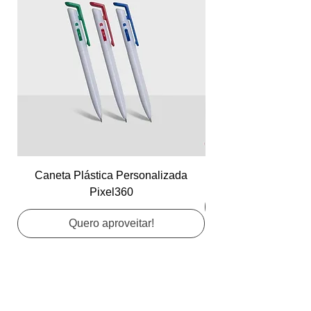
Caneta Plástica Personalizada
Cartão de Visita Co
Pixel360
Quero aproveitar!