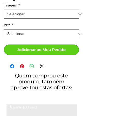
Tiragem
*
Arte
*
Adicionar ao Meu Pedido
Quem comprou este
produto, também
aproveitou estas ofertas:
À partir 100 unid
A partir de 100 unid