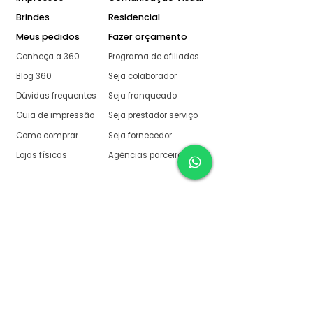
Brindes
Residencial
Meus pedidos
Fazer orçamento
Conheça a 360
Programa de afiliados
Blog 360
Seja colaborador
Dúvidas frequentes
Seja franqueado
Guia de impressão
Seja prestador serviço
Como comprar
Seja fornecedor
Lojas físicas
Agências parceiras
Aqui na 360 Gráfica
tudo é muito fácil
O melhor orçamento com
retorno garantido de no
máximo:
10 minutos