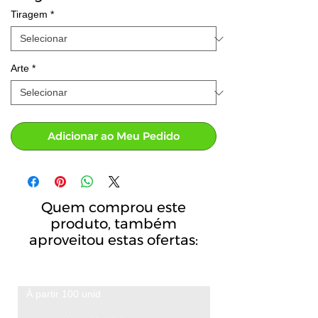
Tiragem
*
Arte
*
Adicionar ao Meu Pedido
Quem comprou este
produto, também
aproveitou estas ofertas:
À partir 100 unid
A partir de 100 unid