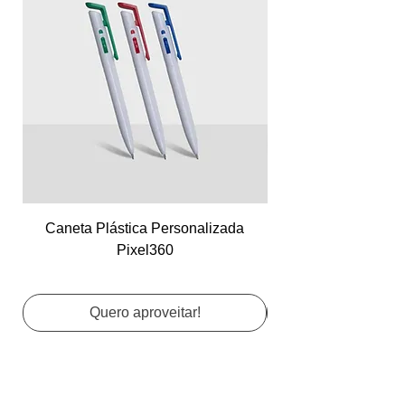
Caneta Plástica Personalizada
Cartão de Visita Co
Pixel360
Quero aproveitar!