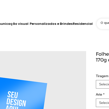
Até 12x no Cartão
tis
WhatsApp Online 24h
unicação visual
Personalizados e Brindes
Residencial
Folh
170g 
Tiragem
Seleci
Arte
*
Seleci