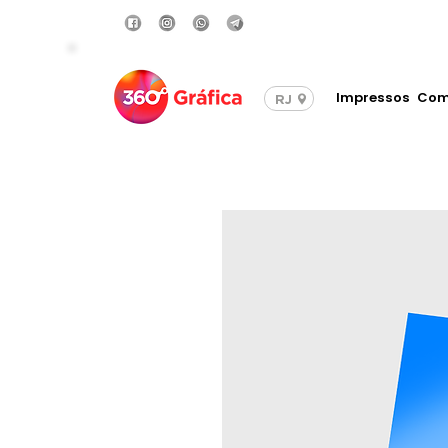
Compre com Frete Grá
Impressos
Com
RJ