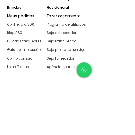
Brindes
Residencial
Meus pedidos
Fazer orçamento
Conheça a 360
Programa de afiliados
Blog 360
Seja colaborador
Dúvidas frequentes
Seja franqueado
Guia de impressão
Seja prestador serviço
Como comprar
Seja fornecedor
Lojas físicas
Agências parceiras
Aqui na 360 Gráfica
tudo é muito fácil
O melhor orçamento com
retorno garantido de no
máximo:
10 minutos