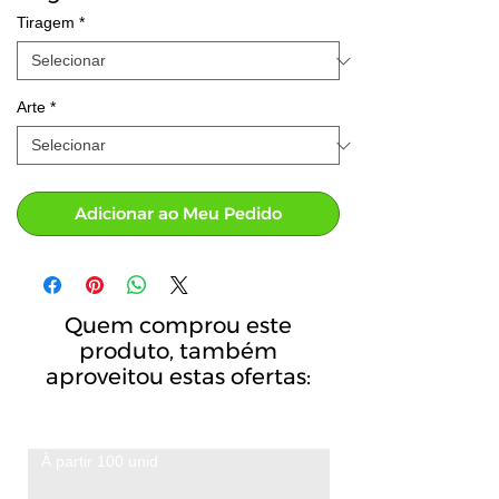
Tiragem
*
Arte
*
Adicionar ao Meu Pedido
Quem comprou este
produto, também
aproveitou estas ofertas:
À partir 100 unid
A partir de 100 unid