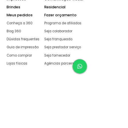
Brindes
Residencial
Meus pedidos
Fazer orçamento
Conheça a 360
Programa de afiliados
Blog 360
Seja colaborador
Dúvidas frequentes
Seja franqueado
Guia de impressão
Seja prestador serviço
Como comprar
Seja fornecedor
Lojas físicas
Agências parceiras
Aqui na 360 Gráfica
tudo é muito fácil
O melhor orçamento com
retorno garantido de no
máximo:
10 minutos