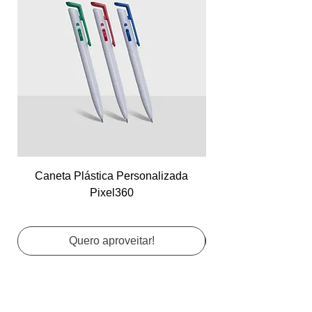
Caneta Plástica Personalizada
Cartão de Visita Co
Pixel360
Quero aproveitar!