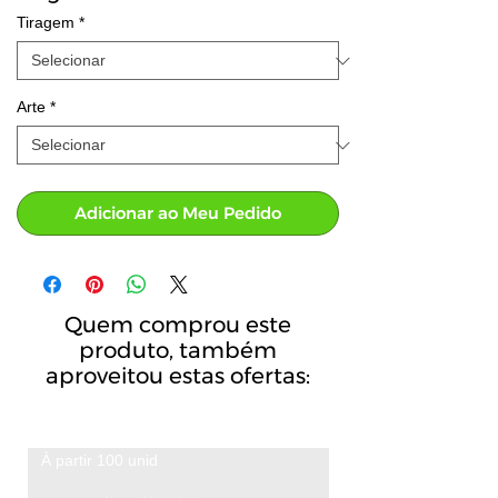
Tiragem
*
Arte
*
Adicionar ao Meu Pedido
Quem comprou este
produto, também
aproveitou estas ofertas:
À partir 100 unid
A partir de 100 unid