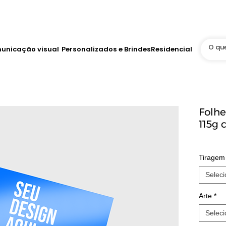
Até 12x no Cartão
tis
WhatsApp Online 24h
unicação visual
Personalizados e Brindes
Residencial
Folh
115g 
Tiragem
Seleci
Arte
*
Seleci