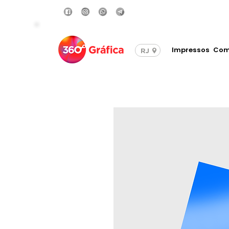
Compre com Frete Grá
Impressos
Com
RJ