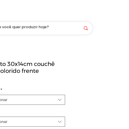
Você é bem-vindo(a) aqui! LOGIN/CADASTRO
eto 30x14cm couchê
colorido frente
*
onar
onar