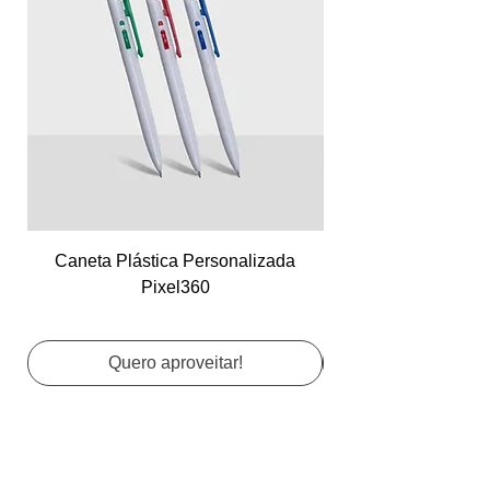
Caneta Plástica Personalizada
Cartão de Visita Co
Pixel360
Quero aproveitar!