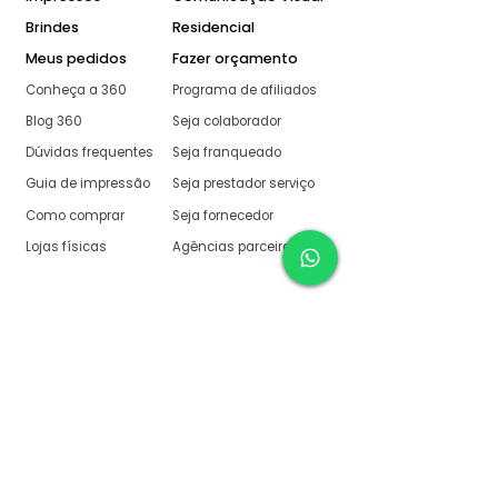
Brindes
Residencial
Meus pedidos
Fazer orçamento
Conheça a 360
Programa de afiliados
Blog 360
Seja colaborador
Dúvidas frequentes
Seja franqueado
Guia de impressão
Seja prestador serviço
Como comprar
Seja fornecedor
Lojas físicas
Agências parceiras
Aqui na 360 Gráfica
tudo é muito fácil
O melhor orçamento com
retorno garantido de no
máximo:
10 minutos