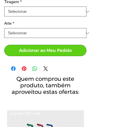
Tiragem
*
Arte
*
Adicionar ao Meu Pedido
Quem comprou este
produto, também
aproveitou estas ofertas:
À partir 100 unid
A partir de 100 unid