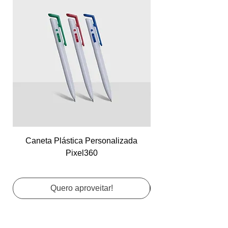
Caneta Plástica Personalizada
Cartão de Visita Co
Pixel360
Quero aproveitar!