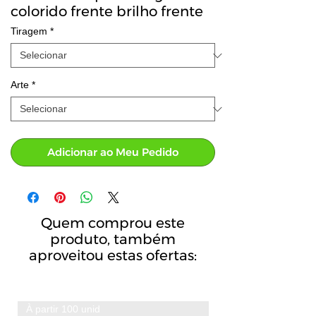
colorido frente brilho frente
Tiragem
*
Arte
*
Adicionar ao Meu Pedido
Quem comprou este
produto, também
aproveitou estas ofertas:
À partir 100 unid
A partir de 100 unid