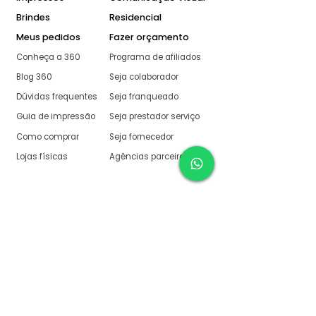
Brindes
Residencial
Meus pedidos
Fazer orçamento
Conheça a 360
Programa de afiliados
Blog 360
Seja colaborador
Dúvidas frequentes
Seja franqueado
Guia de impressão
Seja prestador serviço
Como comprar
Seja fornecedor
Lojas físicas
Agências parceiras
Aqui na 360 Gráfica
tudo é muito fácil
O melhor orçamento com
retorno garantido de no
máximo:
10 minutos