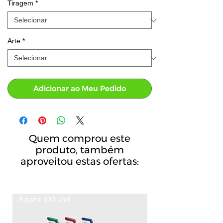
Tiragem
*
Arte
*
Adicionar ao Meu Pedido
Quem comprou este
produto, também
aproveitou estas ofertas:
À partir 100 unid
A partir de 100 unid