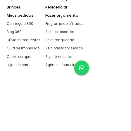
Brindes
Residencial
Meus pedidos
Fazer orçamento
Conheça a 360
Programa de afiliados
Blog 360
Seja colaborador
Dúvidas frequentes
Seja franqueado
Guia de impressão
Seja prestador serviço
Como comprar
Seja fornecedor
Lojas físicas
Agências parceiras
Aqui na 360 Gráfica
tudo é muito fácil
O melhor orçamento com
retorno garantido de no
máximo:
10 minutos