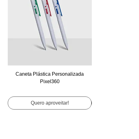
Caneta Plástica Personalizada
Cartão de Visita Co
Pixel360
Quero aproveitar!