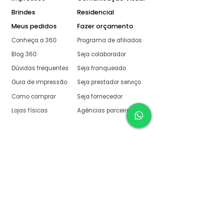
Brindes
Residencial
Meus pedidos
Fazer orçamento
Conheça a 360
Programa de afiliados
Blog 360
Seja colaborador
Dúvidas frequentes
Seja franqueado
Guia de impressão
Seja prestador serviço
Como comprar
Seja fornecedor
Lojas físicas
Agências parceiras
Aqui na 360 Gráfica
tudo é muito fácil
O melhor orçamento com
retorno garantido de no
máximo:
10 minutos