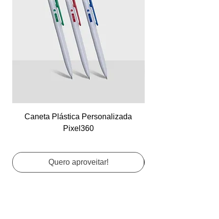
Caneta Plástica Personalizada
Cartão de Visita Co
Pixel360
Quero aproveitar!