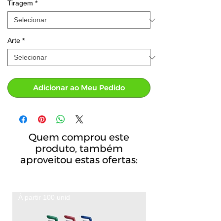
Tiragem
*
Arte
*
Adicionar ao Meu Pedido
Quem comprou este
produto, também
aproveitou estas ofertas:
À partir 100 unid
A partir de 100 unid