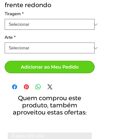
frente redondo
Tiragem
*
Arte
*
Adicionar ao Meu Pedido
Quem comprou este
produto, também
aproveitou estas ofertas:
À partir 100 unid
A partir de 100 unid