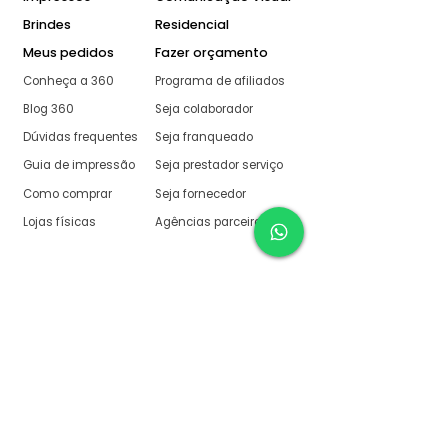
Brindes
Residencial
Meus pedidos
Fazer orçamento
Conheça a 360
Programa de afiliados
Blog 360
Seja colaborador
Dúvidas frequentes
Seja franqueado
Guia de impressão
Seja prestador serviço
Como comprar
Seja fornecedor
Lojas físicas
Agências parceiras
Aqui na 360 Gráfica
tudo é muito fácil
O melhor orçamento com
retorno garantido de no
máximo:
10 minutos