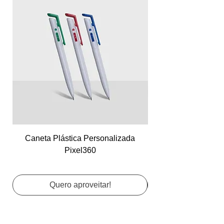
Caneta Plástica Personalizada
Cartão de Visita Co
Pixel360
Quero aproveitar!