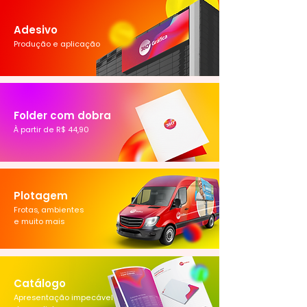
Adesivo
Produção e aplicação
Folder com dobra
À partir de R$ 44,90
Plotagem
Frotas, ambientes
e muito mais
Catálogo
Apresentação impecável