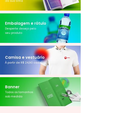
da sua linha
Embalagem e rótulo
Desperte desejo pelo
seu produto
Camisa e vestuário
À parti
r de R$ 24,90 cada
Banner
Todos os tamanhos
sob medida