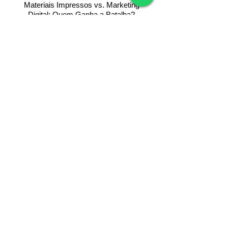
Materiais Impressos vs. Marketing
Digital: Quem Ganha a Batalha?
Cores Que Vendem: Como Escolher a
Paleta Perfeita para seus Folhetos?
Ver mais Publicações